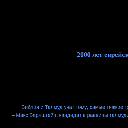
Skip
Document
to
Content
content
Header
Header
2000 лет еврей
“Библия и Талмуд учат тому, самые тяжкие 
– Макс Бернштейн, кандидат в раввины талмуди