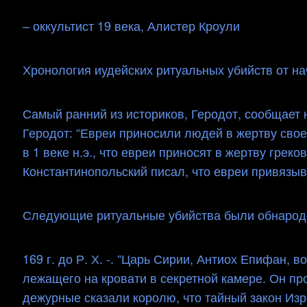
– оккультист 19 века, Алистер Кроули
Хронология иудейских ритуальных убийств от нач
Самый ранний из историков, Геродот, сообщает 
Геродот: “Евреи приносили людей в жертву свое
в 1 веке н.э., что евреи приносят в жертву грек
Константинопольский писал, что евреи привязываю
Следующие ритуальные убийства были обнародо
169 г. до Р. Х. -. “Царь Сирии, Антиох Епифан,
лежащего на кровати в секретной камере. Он про
дежурные сказали королю, что тайный закон Из