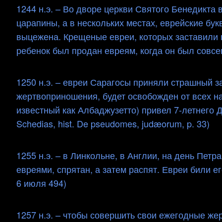
1244 н.э. – Во дворе церкви Святого Бенедикта 
царапины, а в нескольких местах, еврейские бук
выцежена. Крещеные евреи, которых заставили п
ребенок был продан евреям, когда он был совс
1250 н.э. – евреи Сарагосы приняли страшный за
жертвоприношения, будет освобожден от всех на
известный как Албаджузетто) привел 7-летнего Д
Schedias, hist. De pseudomes, judæorum, p. 33)
1255 н.э. – в Линкольне, в Англии, на день Пет
евреями, спрятан, а затем распят. Евреи били ег
6 июля 494)
1257 н.э. – чтобы совершить свои ежегодные жерт