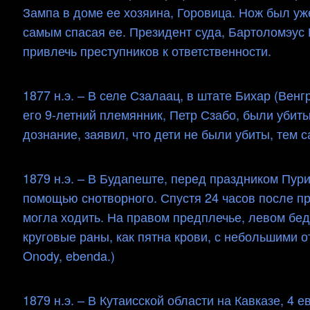
Зампа в доме ее хозяина, Горовица. Нож был уж
самым спасая ее. Президент суда, Бартоломэус 
привлечь преступников к ответственности.
1877 н.э. – В селе Сзалаац, в штате Бихар (Вен
его 9-летний племянник, Петр Сзабо, были убит
дознание, заявил, что дети не были убиты, тем с
1879 н.э. – В Будапеште, перед праздником Пур
помощью снотворного. Спустя 24 часов после пр
могла ходить. На правом предплечье, левом бед
круговые раны, как пятна крови, с небольшими от
Onody, ebenda.)
1879 н.э. – В Кутаисской области на Кавказе, 4 