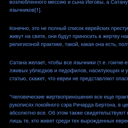
возлюбленного мессию и сына Иеговы, а Сатану 
язычников[1].
Конечно, это не полный список еврейских престу
живут на свете, они будут приносить в жертву н
религиозной практике, такой, какая она есть, по
Сатана желает, чтобы все язычники (т.е. гои/не-
лживых ублюдков и педофилов, насилующих и уб
статью, скажет, что евреи не представляют опасн
“Человеческие жертвоприношения все еще практ
рукописях покойного сэра Ричарда Бертона, в ц
абсолютно все. Об этом также свидетельствуют
лишь те, кто живет среди тех вырожденных евре