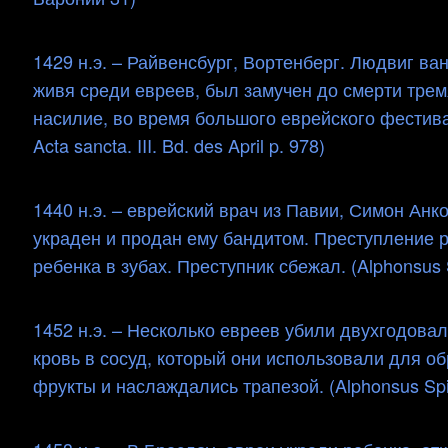
1429 н.э. – Райвенсбург, Вортенберг. Людвиг ва
живя среди евреев, был замучен до смерти тре
насилие, во время большого еврейского фестивал
Acta sancta. III. Bd. des April p. 978)
1440 н.э. – еврейский врач из Павии, Симон Анк
украден и продан ему бандитом. Преступление р
ребенка в зубах. Преступник сбежал. (Alphonsus Spi
1452 н.э. – Несколько евреев убили двухгодовал
кровь в сосуд, который они использовали для о
фрукты и наслаждались трапезой. (Alphonsus Spina, 