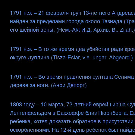
1791 н.э. – 21 февраля труп 13-летнего Андреа
найден за пределами города около Тазнада (Тр
его шейной вены. (Нем.-Akt И.Д. Архив. В.. Zilah.)
1791 н.э. – В то же время два убийства ради к
округе Дуплина (Tisza-Eslar, v.e. ungar. Abgeord.)
1791 н.э. – Во время правления султана Селима I
дереве за ноги. (Анри Депорт)
1803 году – 10 марта, 72-летний еврей Гирша С
Ленгенфельдом в Бакхоффе близ Нюрнберга. Евр
ребенка, хотел доказать обратное в присутствии 
оскорблениями. На 12-й день ребенок был найд