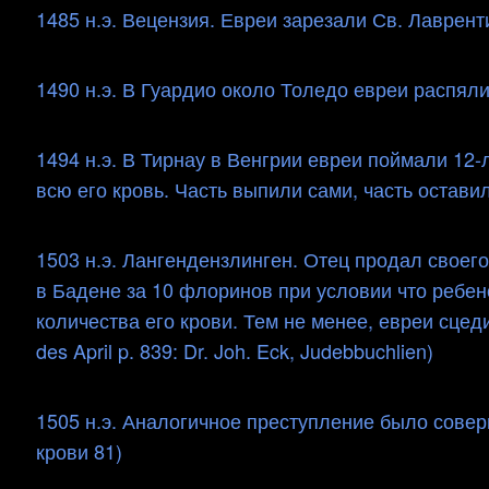
1485 н.э. Вецензия. Евреи зарезали Св. Лаврентия
1490 н.э. В Гуардио около Толедо евреи распяли ре
1494 н.э. В Тирнау в Венгрии евреи поймали 12
всю его кровь. Часть выпили сами, часть оставили с
1503 н.э. Лангендензлинген. Отец продал своег
в Бадене за 10 флоринов при условии что ребе
количества его крови. Тем не менее, евреи сцедил
des April p. 839: Dr. Joh. Eck, Judebbuchlien)
1505 н.э. Аналогичное преступление было совер
крови 81)