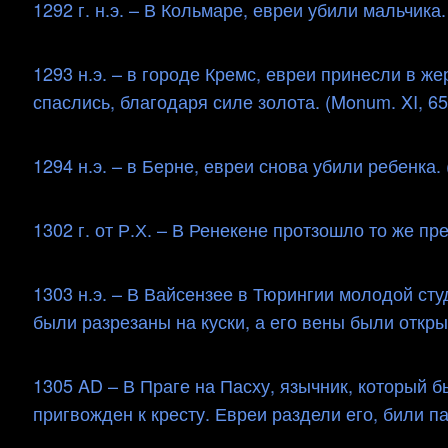
1292 г. н.э. – В Кольмаре, евреи убили мальчика. (
1293 н.э. – в городе Кремс, евреи принесли в ж
спаслись, благодаря силе золота. (Monum. XI, 65
1294 н.э. – в Берне, евреи снова убили ребенка. (
1302 г. от Р.Х. – В Ренекене протзошло то же прес
1303 н.э. – В Вайсензее в Тюрингии молодой ст
были разрезаны на куски, а его вены были откры
1305 AD – В Праге на Пасху, язычник, который 
пригвожден к кресту. Евреи раздели его, били па