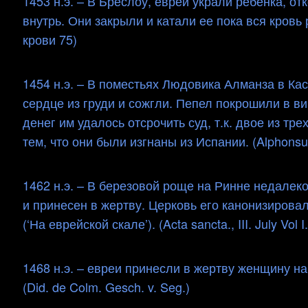
1453 н.э. – В Бреслоу, евреи украли ребенка, о
внутрь. Они закрыли и катали ее пока вся кровь 
крови 75)
1454 н.э. – В поместьях Людовика Алманза в Ка
сердце из груди и сожгли. Пепел покрошили в в
денег им удалось отсрочить суд, т.к. двое из т
тем, что они были изгнаны из Испании. (Alphonsu
1462 н.э. – В березовой роще на Ринне недалек
и принесен в жертву. Церковь его канонизировал
(‘На еврейской скале’). (Acta sancta., III. July Vol I
1468 н.э. – евреи принесли в жертву женщину н
(Did. de Colm. Gesch. v. Seg.)