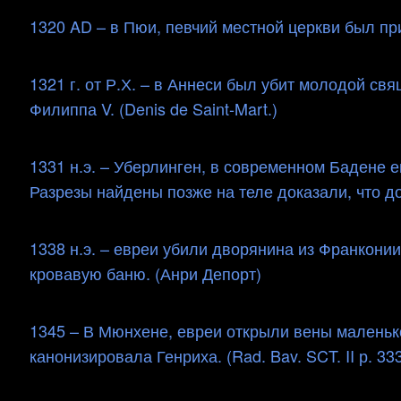
1320 AD – в Пюи, певчий местной церкви был пр
1321 г. от Р.Х. – в Аннеси был убит молодой св
Филиппа V. (Denis de Saint-Mart.)
1331 н.э. – Уберлинген, в современном Бадене 
Разрезы найдены позже на теле доказали, что до 
1338 н.э. – евреи убили дворянина из Франкони
кровавую баню. (Анри Депорт)
1345 – В Мюнхене, евреи открыли вены маленько
канонизировала Генриха. (Rad. Bav. SCT. II р. 33