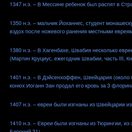
1347 н.э. – В Мессине ребенок был распят в Стр
1350 н.э. – мальчик Йоханнес, студент монашеск
вздох после ножевого ранения местными евреями. 
1380 н.э. – В Хагенбахе, Швабия несколько евр
(Мартин Круциус, ежегодник Швабии, часть III, Кн
1401 н.э. – В Дэйсенхоффен, Швейцария (около
конюх Иоганн Зан продал его кровь за 3 флорина
1407 н.э. – евреи были изгнаны из Швейцарии из
1410 н.э. – Евреи были изгнаны из Тюрингии, из-з
Бароний 31)