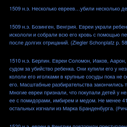
1509 н.э. Несколько евреев…убили несколько детей
1509 н.э. Бозинген, Венгрия. Евреи украли ребе
искололи и собрали всю его кровь с помощью пе
после долгих отрицаний. (Ziegler Schonplatz p. 588
1510 н.э. Берлин. Евреи Соломон, Иаков, Аарон
судом за убийство ребенка. Они купили его у не
кололи его иголками в крупные сосуды пока не с
его. Масштабные разбирательства закончились т
Многие евреи признали, что покупали детей у не
ее с помидорами, имбирем и медом. Не менее 41
остальных изгнали из Марка Бранденбурга. (Рич
1520 н.э. евреи в Венгрии повторили преступлен