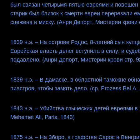
был связан четырьмя-пятью евреями и повешен н
старик был близок к смерти евреи перерезали ем
сцежена в миску. (Анри Депорт, Мистерии крови с
1839 н.э. – На острове Родос, 8-летний сын куп
Еврейская власть денег вступила в силу, и суде
подавлено. (Анри Депорт, Мистерии крови стр. 9
1839 н.э. – В Дамаске, в областной таможне об
пиастров, чтобы замять дело. (ср. Prozess Bei А. 
1843 н.э. – Убийства языческих детей евреями в 
Mehemet Ali, Paris, 1843)
1875 н.э. – На Зборо, в графстве Сарос в Венгр