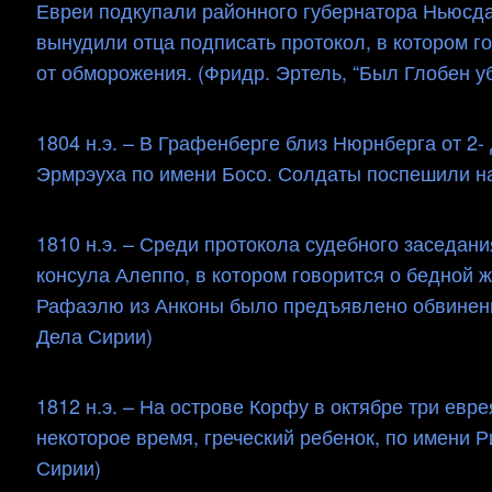
Евреи подкупали районного губернатора Ньюсдад
вынудили отца подписать протокол, в котором г
от обморожения. (Фридр. Эртель, “Был Глобен у
1804 н.э. – В Графенберге близ Нюрнберга от 2
Эрмрэуха по имени Босо. Солдаты поспешили на 
1810 н.э. – Среди протокола судебного заседани
консула Алеппо, в котором говорится о бедной 
Рафаэлю из Анконы было предъявлено обвинение 
Дела Сирии)
1812 н.э. – На острове Корфу в октябре три евр
некоторое время, греческий ребенок, по имени Р
Сирии)