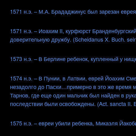
1571 н.э. – М.А. Брададжинус был зарезан еврея
1571 н.э. – Иоахим II, курфюрст Бранденбургски
доверительную дружбу. (Scheidanus X. Buch. seine
1573 н.э. – В Берлине ребенок, купленный у нище
1574 н.э. – В Пунии, в Латвии, еврей Йоахим С
незадолго до Пасхи…примерно в это же время м
Тарнов, где еще один мальчик был найден в рук
последствии были освобождены. (Act. sancta II. Bd.
1575 н.э. – евреи убили ребенка, Микаэля Йакоби