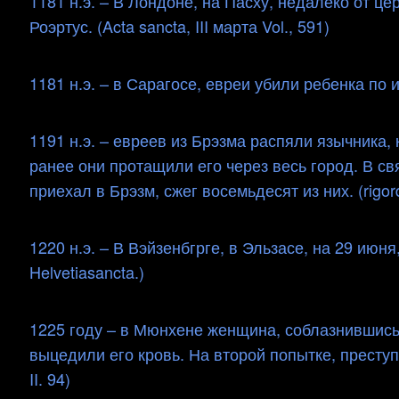
1181 н.э. – В Лондоне, на Пасху, недалеко от ц
Роэртус. (Acta sancta, III марта Vol., 591)
1181 н.э. – в Сарагосе, евреи убили ребенка по им
1191 н.э. – евреев из Брэзма распяли язычника, 
ранее они протащили его через весь город. В с
приехал в Брэзм, сжег восемьдесят из них. (rigordu
1220 н.э. – В Вэйзенбгрге, в Эльзасе, на 29 июня
Helvetiasancta.)
1225 году – в Мюнхене женщина, соблазнившись
выцедили его кровь. На второй попытке, преступн
II. 94)