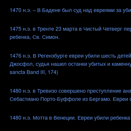
1470 н.э. – В Бадене был суд над евреями за убий
1475 н.э. в Тренте 23 марта в Чистый Четверг п
ребенка, Св. Симон.
1476 н.э. В Регензбурге евреи убили шесть дете
Джосфол, судья нашел останки убитых и каменну
sancta Band III, 174)
1480 н.э. в Тревизо совершено преступление ана
Себастиано Порто-Буффоле из Бергамо. Евреи сц
1480 н.э. Мотта в Венеции. Евреи убили ребенка на