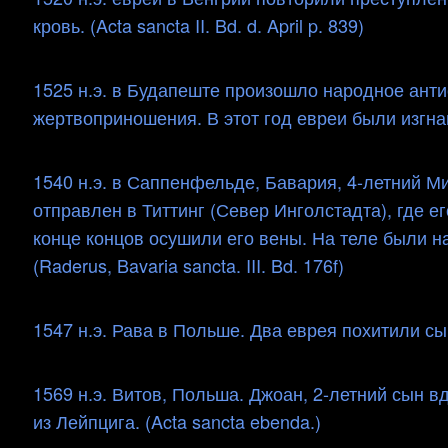
кровь. (Acta sancta II. Bd. d. April p. 839)
1525 н.э. в Будапеште произошло народное анти
жертвоприношения. В этот год евреи были изгна
1540 н.э. в Саппенфельде, Бавария, 4-летний М
отправлен в Титтинг (Север Инголстадта), где 
конце концов осушили его вены. На теле были 
(Raderus, Bavaria sancta. III. Bd. 176f)
1547 н.э. Рава в Польше. Два еврея похитили сына 
1569 н.э. Витов, Польша. Джоан, 2-летний сын 
из Лейпцига. (Acta sancta ebenda.)