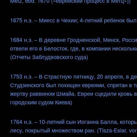
Metz, ebd. 1670 («еврейский процесс в Метц»))
1675 н.э. – Миесс в Чехии; 4-летний ребенок был у
1684 н.э. – В деревне Гродненской, Минск, Росс
отвели его в Белосток, где, в компании нескольк
(Отчеты Заблудвовского суда)
1753 н.э. – В Страстную пятницу, 20 апреля, в 
Студзинского был похищен евреями, спрятан в т
жертву раввином Шмайа. Евреи сцедили кровь в
городским судом Киева)
1764 н.э. – 10-летний сын Иоганна Балла, котор
лесу, покрытый множеством ран. (Tisza-Eslar, vo