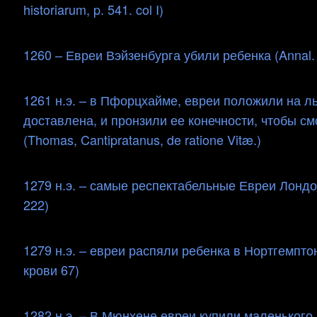
historiarum, p. 541. col I)
1260 – Евреи Вэйзенбурга убили ребенка (Annal.
1261 н.э. – в Пфорцхайме, евреи положили на л
доставлена, и пронзили ее конечности, чтобы смо
(Thomas, Cantipratanus, de ratione Vitæ.)
1279 н.э. – самые респектабельные Евреи Лондона
222)
1279 н.э. – евреи распяли ребенка в Нортгемпт
крови 67)
1282 н.э. – В Мюнхене евреи купили маленького ма