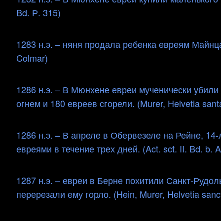
Bd. Р. 315)
1283 н.э. – няня продала ребенка евреям Майнца,
Colmar)
1286 н.э. – В Мюнхене евреи мученически убили
огнем и 180 евреев сгорели. (Murer, Helvetia sant
1286 н.э. – В апреле в Обервезеле на Рейне, 1
евреями в течение трех дней. (Act. sct. II. Bd. b. A
1287 н.э. – евреи в Берне похитили Санкт-Рудол
перерезали ему горло. (Hein, Murer, Helvetia sanc