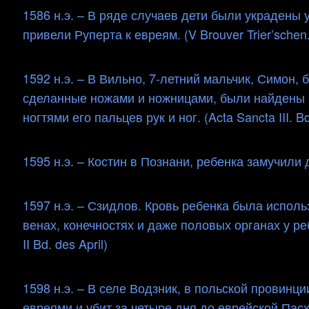
1586 н.э. – В ряде случаев дети были украдены 
привели Руперта к евреям. (V Brouver Trier’schen.
1592 н.э. – В Вильно, 7-летний мальчик, Симон,
сделанные ножами и ножницами, были найдены н
ногтями его пальцев рук и ног. (Acta Sancta III. Bd
1595 н.э. – Костин в Познани, ребенка замучили 
1597 н.э. – Сзидлов. Кровь ребенка была исполь
венах, конечностях и даже половых органах у р
II Bd. des April)
1598 н.э. – В селе Водзник, в польской провин
евреями и убит за четыре дня до еврейской Пас