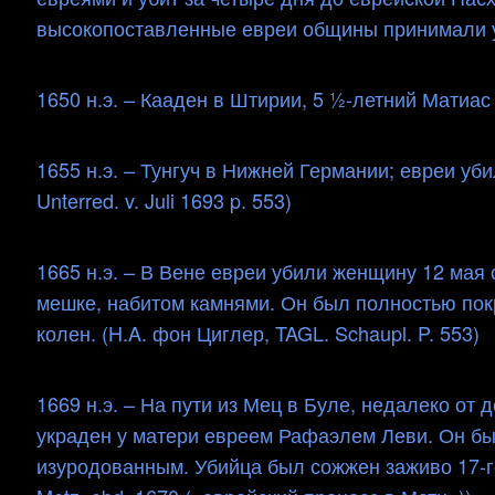
высокопоставленные евреи общины принимали учас
1650 н.э. – Кааден в Штирии, 5 ½-летний Матиас 
1655 н.э. – Тунгуч в Нижней Германии; евреи уби
Unterred. v. Juli 1693 p. 553)
1665 н.э. – В Вене евреи убили женщину 12 мая
мешке, набитом камнями. Он был полностью пок
колен. (H.A. фон Циглер, TAGL. Schaupl. P. 553)
1669 н.э. – На пути из Мец в Буле, недалеко от
украден у матери евреем Рафаэлем Леви. Он бы
изуродованным. Убийца был сожжен заживо 17-го я