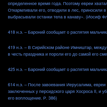
определенное время года. Поэтому евреи хватал
Откармливали его, отводили в лес, приносили в 
выбрасывали останки тела в канаву». (Иосиф Фл
418 н.э. – Бароний сообщает о распятия мальчи
419 н.э. – В Сирийском районе Имништар, между
в честь праздника и пороли его до самой его сме
425 н.э. – Бароний сообщает о распятия мальчик
614 н.э. – После завоевания Иерусалима, евреи
заключенных у персидского царя Хосроса II, и у
его воплощение. Р. 386)